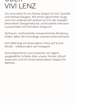
VIVI LENZ
Vivi Lenz steht für ein feines Gespür für Stil, Qualität
und zeitlose Eleganz. Mit einem geschulten Auge
und viel Leidenschaft widmet sie sich der Auswahl
besonderer Designerstücke und kuratiert exklusive
Luxusschätze mit höchstem Anspruch.
Vertrauen, Authentizität und persönliche Beratung
bilden dabei die Grundlage unseres Unternehmens.
Seit 2020 liegt ein besonderer Fokus auf Social
Media – insbesondere auf Instagram.
Dort präsentieren und verkaufen wir täglich
ausgewählte Schätze über unsere Stories, stilvoll
inszeniert und mit einem besonderen Gespür für
Ästhetik.