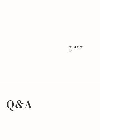
FOLLOW
US
Q&A
WIE KANN ICH BEI IHNEN EINKAUFEN?
Sowohl in unserer Boutique als auch über Instagram.
Unsere Verkaufsstories erscheinen unter der Woche gegen
13:00 Uhr und am Wochenende gegen 9:00 Uhr. Aktivieren
Sie gerne die Glocke auf Instagram, um nichts zu